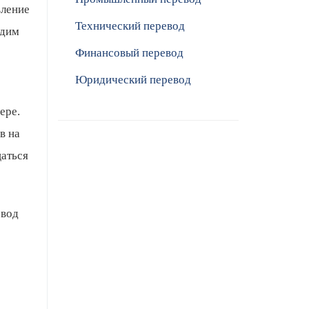
вление
Технический перевод
одим
Финансовый перевод
Юридический перевод
ере.
в на
щаться
евод