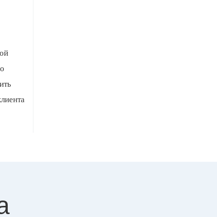
мой
мо
ить
клиента
а