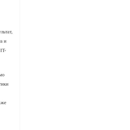
льтат,
а и
IT-
мо
тики
аже