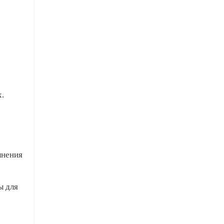
.
лнения
ы для